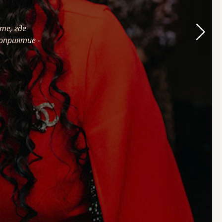
те, где
те, где
те, где
оприятие -
оприятие -
оприятие -