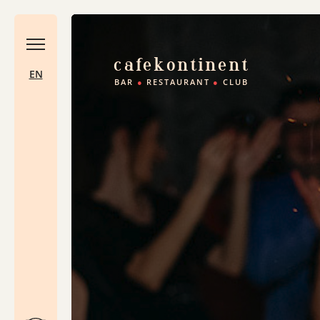
cafe
kontinent
EN
BAR
●
RESTAURANT
●
CLUB