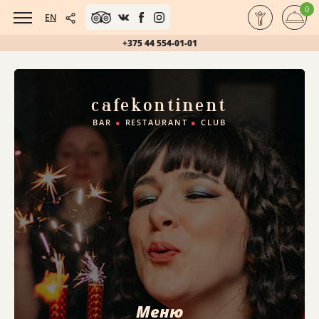
0
EN
+375 44 554-01-01
cafe
kontinent
BAR
●
RESTAURANT
●
CLUB
Меню
Меню
Меню