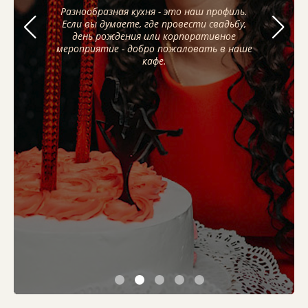
Разнообразная кухня - это наш профиль.
Разнообразная кухня - это наш профиль.
Разнообразная кухня - это наш профиль.
Если вы думаете, где провести свадьбу,
Если вы думаете, где провести свадьбу,
Если вы думаете, где провести свадьбу,
день рождения или корпоративное
день рождения или корпоративное
день рождения или корпоративное
мероприятие - добро пожаловать в наше
мероприятие - добро пожаловать в наше
мероприятие - добро пожаловать в наше
кафе.
кафе.
кафе.