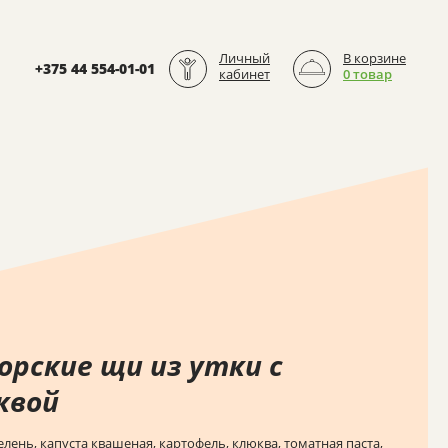
Личный
В корзине
+375 44 554-01-01
кабинет
0 товар
орские щи из утки с
квой
елень, капуста квашеная, картофель, клюква, томатная паста,