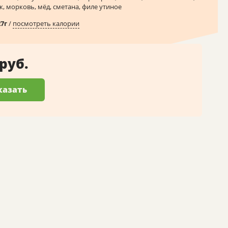
к, морковь, мёд, сметана, филе утиное
27
г
/
посмотреть калории
 руб.
казать