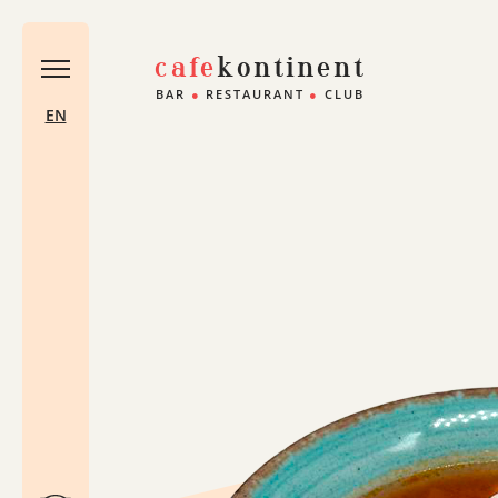
cafe
kontinent
BAR
●
RESTAURANT
●
CLUB
EN