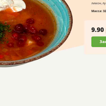
лимон, лу
Масса:
3
9.90
За