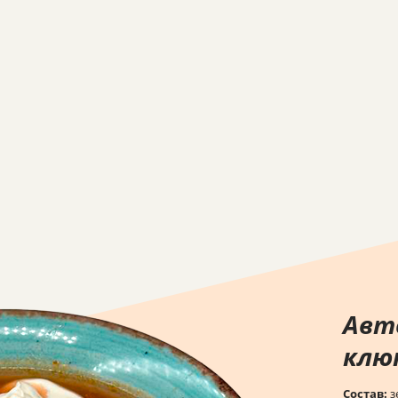
Авт
клю
Состав:
з