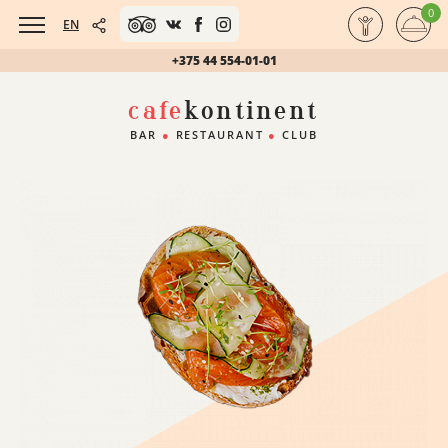
0
EN
+375 44 554-01-01
cafe
kontinent
BAR
●
RESTAURANT
●
CLUB