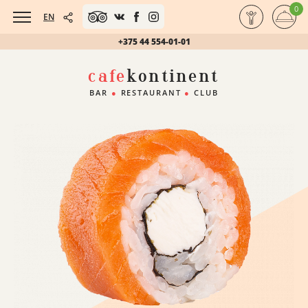
0
EN
+375 44 554-01-01
cafe
kontinent
BAR
●
RESTAURANT
●
CLUB