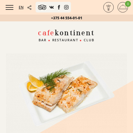
0
EN
+375 44 554-01-01
cafe
kontinent
BAR
●
RESTAURANT
●
CLUB