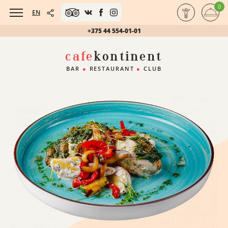
0
EN
+375 44 554-01-01
cafe
kontinent
BAR
●
RESTAURANT
●
CLUB