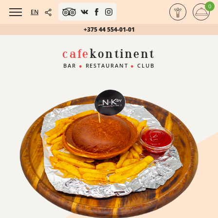
0
EN
+375 44 554-01-01
cafe
kontinent
BAR
●
RESTAURANT
●
CLUB