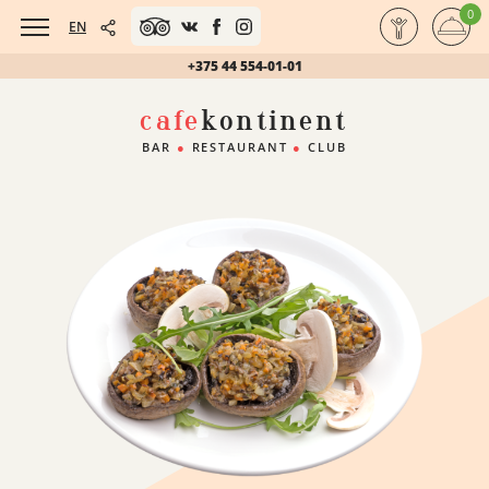
0
EN
+375 44 554-01-01
cafe
kontinent
BAR
●
RESTAURANT
●
CLUB