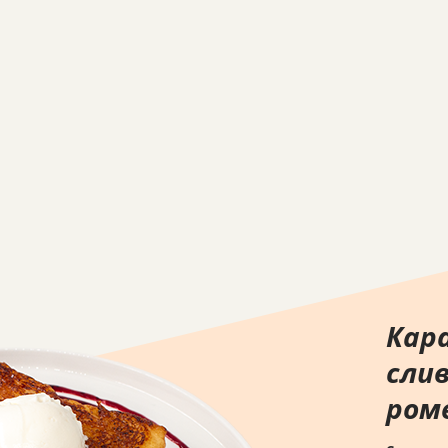
Кар
сли
ром