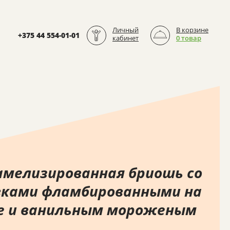
Личный
В корзине
+375 44 554-01-01
кабинет
0 товар
амелизированная бриошь со
вками фламбированными на
е и ванильным мороженым