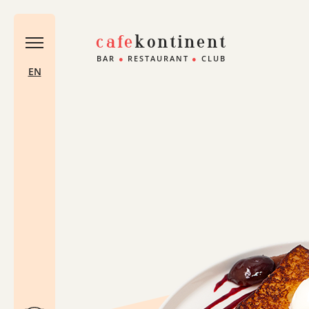
cafe
kontinent
BAR
●
RESTAURANT
●
CLUB
EN