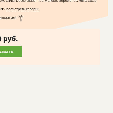
ом, слива, масло сливочное, молоко, мороженое, мята, сахар
12
г
/
посмотреть калории
дходит для:
0 руб.
казать