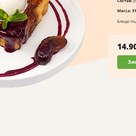
Состав:
р
Масса:
3
Блюдо по
14.9
За