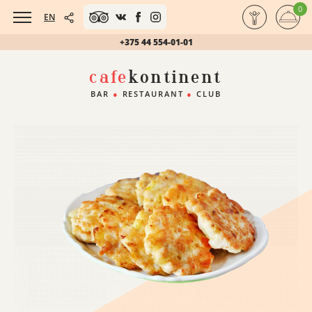
0
EN
+375 44 554-01-01
cafe
kontinent
BAR
●
RESTAURANT
●
CLUB