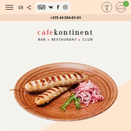
0
EN
+375 44 554-01-01
cafe
kontinent
BAR
●
RESTAURANT
●
CLUB