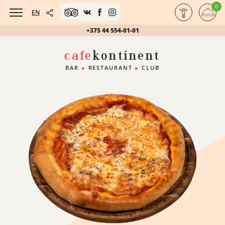
0
EN
+375 44 554-01-01
cafe
kontinent
BAR
●
RESTAURANT
●
CLUB