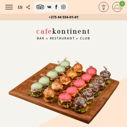
0
EN
+375 44 554-01-01
cafe
kontinent
BAR
●
RESTAURANT
●
CLUB