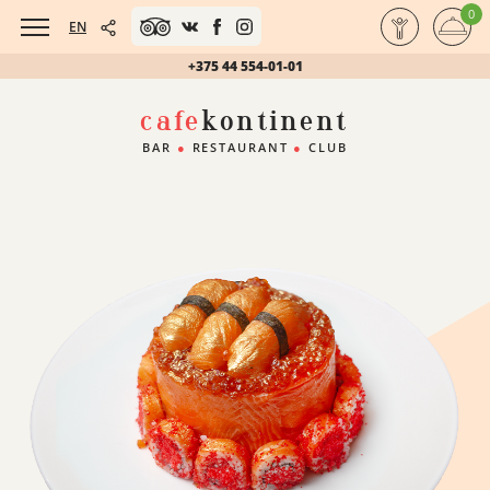
0
EN
+375 44 554-01-01
cafe
kontinent
BAR
●
RESTAURANT
●
CLUB