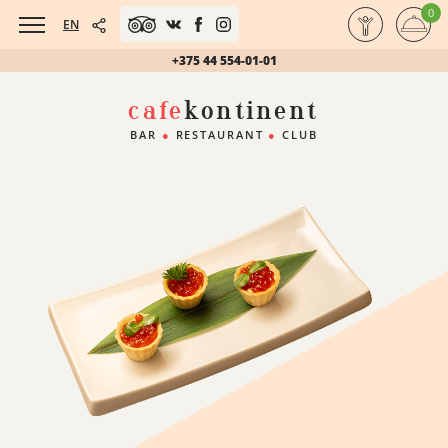
0
EN
+375 44 554-01-01
cafe
kontinent
BAR
●
RESTAURANT
●
CLUB