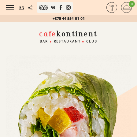
0
EN
+375 44 554-01-01
cafe
kontinent
BAR
●
RESTAURANT
●
CLUB