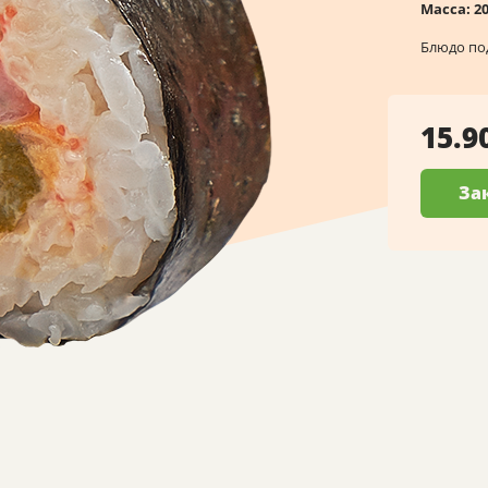
Масса:
2
Блюдо по
15.9
За