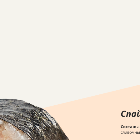
Спа
Состав:
а
сливочн