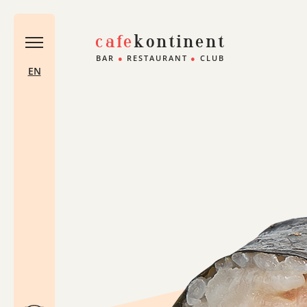
cafe
kontinent
BAR
●
RESTAURANT
●
CLUB
EN