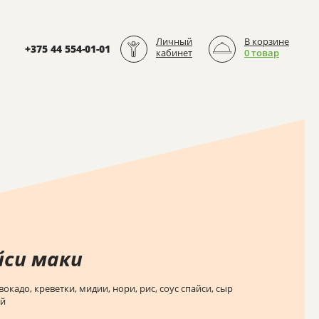
Личный
В корзине
+375 44 554-01-01
кабинет
0 товар
йси маки
вокадо, креветки, мидии, нори, рис, соус спайси, сыр
ый