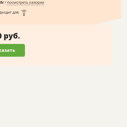
05
г
/
посмотреть калории
дходит для:
0 руб.
казать