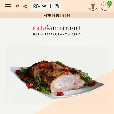
0
EN
+375 44 554-01-01
cafe
kontinent
BAR
●
RESTAURANT
●
CLUB