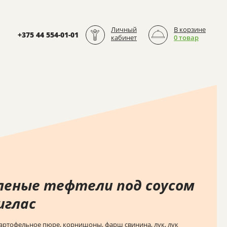
Личный
В корзине
+375 44 554-01-01
кабинет
0 товар
леные тефтели под соусом
иглас
артофельное пюре, корнишоны, фарш свинина, лук, лук