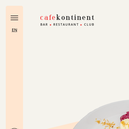
cafe
kontinent
BAR
●
RESTAURANT
●
CLUB
EN