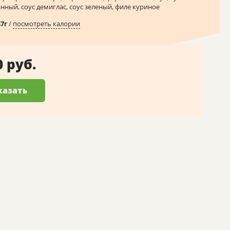
ный, соус демиглас, соус зеленый, филе куриное
47
г
/
посмотреть калории
0 руб.
казать